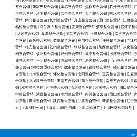
销
|
长丰整合营销
|
章丘整合营销
|
即墨整合营销
|
花都整合营销
|
龙华整合
整合营销
|
张家界整合营销
|
孝感整合营销
|
焦作整合营销
|
临沧整合营销
|
港整合营销
|
津南整合营销
|
六合整合营销
|
太仓整合营销
|
响水整合营销
|
营销
|
闸北整合营销
|
扬州整合营销
|
舟山整合营销
|
厦门整合营销
|
江西整
临汾整合营销
|
乌兰察布整合营销
|
安康整合营销
|
酒泉整合营销
|
石河子整
|
龙泉整合营销
|
巢湖整合营销
|
莱芜整合营销
|
平度整合营销
|
南沙整合营销
合营销
|
百色整合营销
|
娄底整合营销
|
黄冈整合营销
|
许昌整合营销
|
内江
营销
|
临安整合营销
|
苍南整合营销
|
钢城整合营销
|
莱西整合营销
|
从化整
州整合营销
|
钦州整合营销
|
郴州整合营销
|
咸宁整合营销
|
漯河整合营销
|
成整合营销
|
平阴整合营销
|
增城整合营销
|
涪陵整合营销
|
宝山整合营销
|
整合营销
|
阿拉善盟整合营销
|
陇南整合营销
|
铁岭整合营销
|
绥化整合营销
合营销
|
北海整合营销
|
怀化整合营销
|
南阳整合营销
|
宜宾整合营销
|
临夏
合营销
|
防城港整合营销
|
湖南整合营销
|
商丘整合营销
|
南充整合营销
|
甘
销
|
双桥整合营销
|
菏泽整合营销
|
清远整合营销
|
河南整合营销
|
周口整合
中整合营销
|
荣昌整合营销
|
潮州整合营销
|
四川整合营销
|
眉山整合营销
|
合营销
|
青海整合营销
|
陕西整合营销
|
甘肃整合营销
|
新疆整合营销
|
辽宁
司
|
上海SEO公司
|
上海tiktok国际电商
|
上海网站推广
|
上海网络营销服务
|
© 