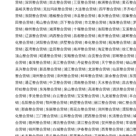
营销
|
深圳整合营销
|
崇左整合营销
|
三亚整合营销
|
株洲整合营销
|
黄石整
嘉峪关整合营销
|
克拉玛依整合营销
|
大连整合营销
|
四平整合营销
|
齐齐哈
营销
|
淮阴整合营销
|
赣榆整合营销
|
沛县整合营销
|
泰兴整合营销
|
宿豫整
田整合营销
|
蜀山整合营销
|
历下整合营销
|
市北整合营销
|
海珠整合营销
|
营销
|
柳州整合营销
|
湘潭整合营销
|
十堰整合营销
|
洛阳整合营销
|
玉溪整
营销
|
辽源整合营销
|
鸡西整合营销
|
昌都整合营销
|
南开整合营销
|
建邺整
化整合营销
|
沭阳整合营销
|
拱墅整合营销
|
奉化整合营销
|
瓯海整合营销
|
营销
|
荔湾整合营销
|
盐田整合营销
|
南岸整合营销
|
海定整合营销
|
徐汇整
顶山整合营销
|
昭通整合营销
|
安顺整合营销
|
自贡整合营销
|
邯郸整合营销
合营销
|
秦淮整合营销
|
吴江整合营销
|
丹徒整合营销
|
天宁整合营销
|
锡山
吴兴整合营销
|
新昌整合营销
|
浦江整合营销
|
龙游整合营销
|
仙居整合营销
整合营销
|
湖州整合营销
|
漳州整合营销
|
蚌埠整合营销
|
新余整合营销
|
东
营销
|
通辽整合营销
|
中卫整合营销
|
渭南整合营销
|
天水整合营销
|
昌吉整
盱眙整合营销
|
东海整合营销
|
泉山整合营销
|
高港整合营销
|
泗洪整合营销
合营销
|
李沧整合营销
|
白云整合营销
|
宝安整合营销
|
九龙坡整合营销
|
丰
销
|
岳阳整合营销
|
鄂州整合营销
|
鹤壁整合营销
|
丽江整合营销
|
铜仁整合
销
|
那曲整合营销
|
东丽整合营销
|
雨花台整合营销
|
润州整合营销
|
溧阳整
化整合营销
|
三门整合营销
|
云和整合营销
|
肥西整合营销
|
长清整合营销
|
合营销
|
赣州整合营销
|
潍坊整合营销
|
湛江整合营销
|
贺州整合营销
|
常德
合营销
|
锦州整合营销
|
白城整合营销
|
伊春整合营销
|
西青整合营销
|
浦口