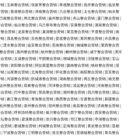
营销
|
玉林整合营销
|
张家界整合营销
|
孝感整合营销
|
焦作整合营销
|
临沧整
合营销
|
香港整合营销
|
津南整合营销
|
六合整合营销
|
太仓整合营销
|
响水整
巴南整合营销
|
闸北整合营销
|
扬州整合营销
|
舟山整合营销
|
厦门整合营销
|
整合营销
|
临汾整合营销
|
乌兰察布整合营销
|
安康整合营销
|
酒泉整合营销
|
岭整合营销
|
龙泉整合营销
|
巢湖整合营销
|
莱芜整合营销
|
平度整合营销
|
南
营销
|
茂名整合营销
|
百色整合营销
|
娄底整合营销
|
黄冈整合营销
|
许昌整合
销
|
溧水整合营销
|
临安整合营销
|
苍南整合营销
|
钢城整合营销
|
莱西整合营
整合营销
|
惠州整合营销
|
钦州整合营销
|
郴州整合营销
|
咸宁整合营销
|
漯河
整合营销
|
文成整合营销
|
平阴整合营销
|
增城整合营销
|
涪陵整合营销
|
宝山
合营销
|
资阳整合营销
|
阿拉善盟整合营销
|
陇南整合营销
|
铁岭整合营销
|
绥
营销
|
汕尾整合营销
|
北海整合营销
|
怀化整合营销
|
南阳整合营销
|
宜宾整合
营销
|
河源整合营销
|
防城港整合营销
|
湖南整合营销
|
商丘整合营销
|
南充整
达州整合营销
|
双桥整合营销
|
菏泽整合营销
|
清远整合营销
|
河南整合营销
|
整合营销
|
巴中整合营销
|
荣昌整合营销
|
潮州整合营销
|
四川整合营销
|
眉山
营销
|
綦江整合营销
|
青海整合营销
|
陕西整合营销
|
甘肃整合营销
|
新疆整合
杭州整合营销
|
泉州整合营销
|
宿州整合营销
|
南昌整合营销
|
济南整合营销
|
整合营销
|
呼和浩特整合营销
|
银川整合营销
|
西宁整合营销
|
西安整合营销
|
金坛整合营销
|
梁溪整合营销
|
崇川整合营销
|
邗江整合营销
|
亭湖整合营销
|
整合营销
|
婺城整合营销
|
柯城整合营销
|
定海整合营销
|
黄岩整合营销
|
莲都
销
|
宁波整合营销
|
三明整合营销
|
淮北整合营销
|
景德镇整合营销
|
青岛整合