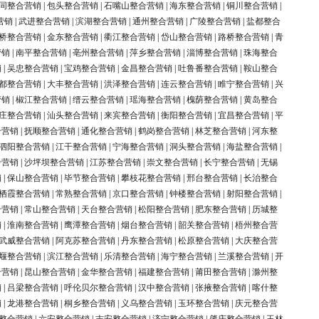
同整合营销
|
包头整合营销
|
石嘴山整合营销
|
海东整合营销
|
铜川整合营销
|
营销
|
武进整合营销
|
滨湖整合营销
|
通州整合营销
|
广陵整合营销
|
盐都整合
桥整合营销
|
金东整合营销
|
衢江整合营销
|
岱山整合营销
|
路桥整合营销
|
青
营销
|
南平整合营销
|
亳州整合营销
|
萍乡整合营销
|
淄博整合营销
|
珠海整合
销
|
吴忠整合营销
|
宝鸡整合营销
|
金昌整合营销
|
吐鲁番整合营销
|
鞍山整合
都整合营销
|
大丰整合营销
|
洪泽整合营销
|
连云整合营销
|
睢宁整合营销
|
兴
营销
|
椒江整合营销
|
缙云整合营销
|
瑶海整合营销
|
槐荫整合营销
|
黄岛整合
庄整合营销
|
汕头整合营销
|
来宾整合营销
|
衡阳整合营销
|
宜昌整合营销
|
平
合营销
|
抚顺整合营销
|
通化整合营销
|
鹤岗整合营销
|
林芝整合营销
|
河东整
泗阳整合营销
|
江干整合营销
|
宁海整合营销
|
洞头整合营销
|
海盐整合营销
|
合营销
|
沙坪坝整合营销
|
江苏整合营销
|
崇文整合营销
|
长宁整合营销
|
无锡
销
|
保山整合营销
|
毕节整合营销
|
攀枝花整合营销
|
邢台整合营销
|
长治整合
栖霞整合营销
|
常熟整合营销
|
京口整合营销
|
钟楼整合营销
|
射阳整合营销
|
合营销
|
常山整合营销
|
天台整合营销
|
松阳整合营销
|
肥东整合营销
|
历城整
销
|
淮南整合营销
|
鹰潭整合营销
|
烟台整合营销
|
韶关整合营销
|
梧州整合营
武威整合营销
|
阿克苏整合营销
|
丹东整合营销
|
松原整合营销
|
大庆整合营
堰整合营销
|
滨江整合营销
|
乐清整合营销
|
海宁整合营销
|
兰溪整合营销
|
开
合营销
|
昆山整合营销
|
金华整合营销
|
福建整合营销
|
莆田整合营销
|
滁州整
销
|
吕梁整合营销
|
呼伦贝尔整合营销
|
汉中整合营销
|
张掖整合营销
|
喀什整
销
|
龙港整合营销
|
桐乡整合营销
|
义乌整合营销
|
玉环整合营销
|
庆元整合营