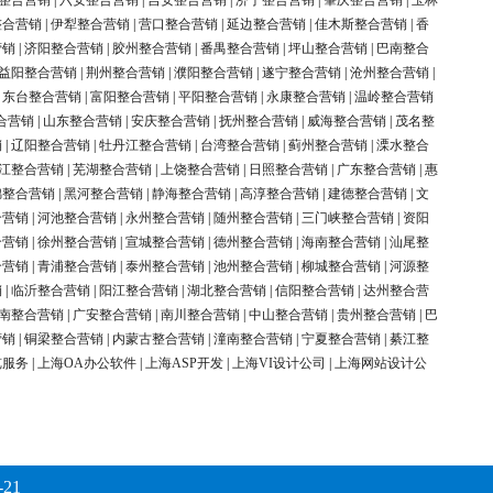
整合营销
|
六安整合营销
|
吉安整合营销
|
济宁整合营销
|
肇庆整合营销
|
玉林
整合营销
|
伊犁整合营销
|
营口整合营销
|
延边整合营销
|
佳木斯整合营销
|
香
营销
|
济阳整合营销
|
胶州整合营销
|
番禺整合营销
|
坪山整合营销
|
巴南整合
益阳整合营销
|
荆州整合营销
|
濮阳整合营销
|
遂宁整合营销
|
沧州整合营销
|
|
东台整合营销
|
富阳整合营销
|
平阳整合营销
|
永康整合营销
|
温岭整合营销
合营销
|
山东整合营销
|
安庆整合营销
|
抚州整合营销
|
威海整合营销
|
茂名整
销
|
辽阳整合营销
|
牡丹江整合营销
|
台湾整合营销
|
蓟州整合营销
|
溧水整合
江整合营销
|
芜湖整合营销
|
上饶整合营销
|
日照整合营销
|
广东整合营销
|
惠
锦整合营销
|
黑河整合营销
|
静海整合营销
|
高淳整合营销
|
建德整合营销
|
文
合营销
|
河池整合营销
|
永州整合营销
|
随州整合营销
|
三门峡整合营销
|
资阳
合营销
|
徐州整合营销
|
宣城整合营销
|
德州整合营销
|
海南整合营销
|
汕尾整
合营销
|
青浦整合营销
|
泰州整合营销
|
池州整合营销
|
柳城整合营销
|
河源整
销
|
临沂整合营销
|
阳江整合营销
|
湖北整合营销
|
信阳整合营销
|
达州整合营
南整合营销
|
广安整合营销
|
南川整合营销
|
中山整合营销
|
贵州整合营销
|
巴
营销
|
铜梁整合营销
|
内蒙古整合营销
|
潼南整合营销
|
宁夏整合营销
|
綦江整
览服务
|
上海OA办公软件
|
上海ASP开发
|
上海VI设计公司
|
上海网站设计公
-21