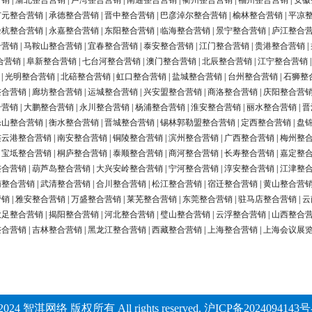
营销
|
渝北整合营销
|
卢湾整合营销
|
南通整合营销
|
衢州整合营销
|
福州整合营销
|
安徽
广元整合营销
|
承德整合营销
|
晋中整合营销
|
巴彦淖尔整合营销
|
榆林整合营销
|
平凉
余杭整合营销
|
永嘉整合营销
|
东阳整合营销
|
临海整合营销
|
景宁整合营销
|
庐江整合
合营销
|
马鞍山整合营销
|
宜春整合营销
|
泰安整合营销
|
江门整合营销
|
贵港整合营销
|
合营销
|
阜新整合营销
|
七台河整合营销
|
澳门整合营销
|
北辰整合营销
|
江宁整合营销
|
光明整合营销
|
北碚整合营销
|
虹口整合营销
|
盐城整合营销
|
台州整合营销
|
石狮整
整合营销
|
廊坊整合营销
|
运城整合营销
|
兴安盟整合营销
|
商洛整合营销
|
庆阳整合营
合营销
|
大鹏整合营销
|
永川整合营销
|
杨浦整合营销
|
淮安整合营销
|
丽水整合营销
|
晋
乐山整合营销
|
衡水整合营销
|
晋城整合营销
|
锡林郭勒盟整合营销
|
定西整合营销
|
盘
连云港整合营销
|
南安整合营销
|
铜陵整合营销
|
滨州整合营销
|
广西整合营销
|
梅州整
|
宝坻整合营销
|
桐庐整合营销
|
泰顺整合营销
|
商河整合营销
|
长寿整合营销
|
嘉定整
整合营销
|
葫芦岛整合营销
|
大兴安岭整合营销
|
宁河整合营销
|
淳安整合营销
|
江津整
南整合营销
|
武清整合营销
|
合川整合营销
|
松江整合营销
|
宿迁整合营销
|
黄山整合营
营销
|
雅安整合营销
|
万盛整合营销
|
莱芜整合营销
|
东莞整合营销
|
驻马店整合营销
|
云
大足整合营销
|
揭阳整合营销
|
河北整合营销
|
璧山整合营销
|
云浮整合营销
|
山西整合
整合营销
|
吉林整合营销
|
黑龙江整合营销
|
西藏整合营销
|
上海整合营销
|
上海会议展
2024 智淇网络 版权所有 All rights reserved.
沪ICP备2024094143号