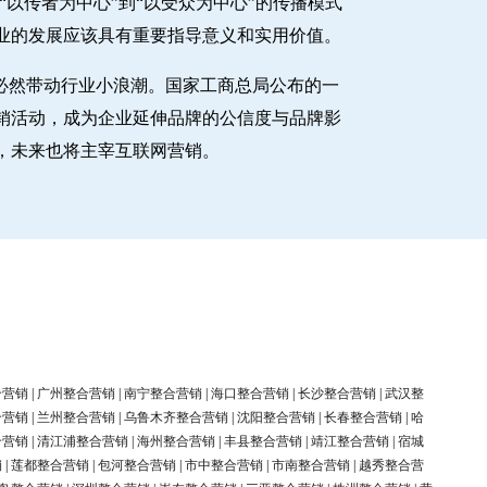
以传者为中心”到“以受众为中心”的传播模式
业的发展应该具有重要指导意义和实用价值。
必然带动行业小浪潮。国家工商总局公布的一
销活动，成为企业延伸品牌的公信度与品牌影
，未来也将主宰互联网营销。
合营销
|
广州整合营销
|
南宁整合营销
|
海口整合营销
|
长沙整合营销
|
武汉整
合营销
|
兰州整合营销
|
乌鲁木齐整合营销
|
沈阳整合营销
|
长春整合营销
|
哈
合营销
|
清江浦整合营销
|
海州整合营销
|
丰县整合营销
|
靖江整合营销
|
宿城
销
|
莲都整合营销
|
包河整合营销
|
市中整合营销
|
市南整合营销
|
越秀整合营