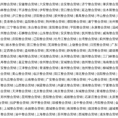
福州整合营销
|
安徽整合营销
|
六安整合营销
|
吉安整合营销
|
济宁整合营销
|
肇庆整合
榆林整合营销
|
平凉整合营销
|
伊犁整合营销
|
营口整合营销
|
延边整合营销
|
佳木斯整
整合营销
|
庐江整合营销
|
济阳整合营销
|
胶州整合营销
|
番禺整合营销
|
坪山整合营销
|
销
|
贵港整合营销
|
益阳整合营销
|
荆州整合营销
|
濮阳整合营销
|
遂宁整合营销
|
沧州
营销
|
江宁整合营销
|
东台整合营销
|
富阳整合营销
|
平阳整合营销
|
永康整合营销
|
温
台州整合营销
|
石狮整合营销
|
山东整合营销
|
安庆整合营销
|
抚州整合营销
|
威海整合
整合营销
|
庆阳整合营销
|
辽阳整合营销
|
牡丹江整合营销
|
台湾整合营销
|
蓟州整合营
营销
|
丽水整合营销
|
晋江整合营销
|
芜湖整合营销
|
上饶整合营销
|
日照整合营销
|
广东
销
|
定西整合营销
|
盘锦整合营销
|
黑河整合营销
|
静海整合营销
|
高淳整合营销
|
建德
广西整合营销
|
梅州整合营销
|
河池整合营销
|
永州整合营销
|
随州整合营销
|
三门峡整
长寿整合营销
|
嘉定整合营销
|
徐州整合营销
|
宣城整合营销
|
德州整合营销
|
海南整合
淳安整合营销
|
江津整合营销
|
青浦整合营销
|
泰州整合营销
|
池州整合营销
|
柳城整合
整合营销
|
黄山整合营销
|
临沂整合营销
|
阳江整合营销
|
湖北整合营销
|
信阳整合营销
|
|
驻马店整合营销
|
云南整合营销
|
广安整合营销
|
南川整合营销
|
中山整合营销
|
贵州
浮整合营销
|
山西整合营销
|
铜梁整合营销
|
内蒙古整合营销
|
潼南整合营销
|
宁夏整合
整合营销
|
天津整合营销
|
北京整合营销
|
南京整合营销
|
东城整合营销
|
黄埔整合营销
|
|
郑州整合营销
|
昆明整合营销
|
贵阳整合营销
|
成都整合营销
|
石家庄整合营销
|
太原
合营销
|
拉萨整合营销
|
和平整合营销
|
鼓楼整合营销
|
吴中整合营销
|
丹阳整合营销
|
销
|
上城整合营销
|
余姚整合营销
|
鹿城整合营销
|
南湖整合营销
|
德清整合营销
|
越城
田整合营销
|
渝中整合营销
|
上海整合营销
|
苏州整合营销
|
西城整合营销
|
浦东整合营