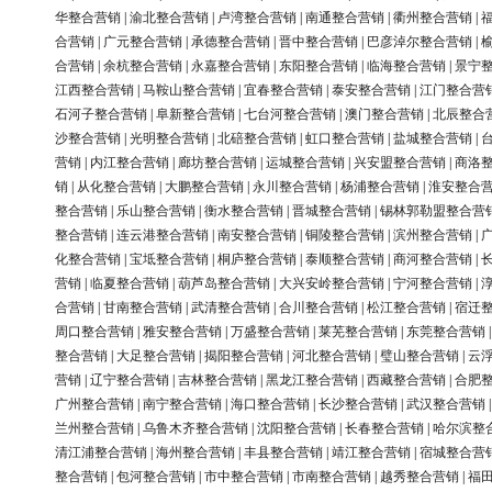
华整合营销
|
渝北整合营销
|
卢湾整合营销
|
南通整合营销
|
衢州整合营销
|
合营销
|
广元整合营销
|
承德整合营销
|
晋中整合营销
|
巴彦淖尔整合营销
|
合营销
|
余杭整合营销
|
永嘉整合营销
|
东阳整合营销
|
临海整合营销
|
景宁
江西整合营销
|
马鞍山整合营销
|
宜春整合营销
|
泰安整合营销
|
江门整合营
石河子整合营销
|
阜新整合营销
|
七台河整合营销
|
澳门整合营销
|
北辰整合
沙整合营销
|
光明整合营销
|
北碚整合营销
|
虹口整合营销
|
盐城整合营销
|
营销
|
内江整合营销
|
廊坊整合营销
|
运城整合营销
|
兴安盟整合营销
|
商洛
销
|
从化整合营销
|
大鹏整合营销
|
永川整合营销
|
杨浦整合营销
|
淮安整合
整合营销
|
乐山整合营销
|
衡水整合营销
|
晋城整合营销
|
锡林郭勒盟整合营
整合营销
|
连云港整合营销
|
南安整合营销
|
铜陵整合营销
|
滨州整合营销
|
化整合营销
|
宝坻整合营销
|
桐庐整合营销
|
泰顺整合营销
|
商河整合营销
|
营销
|
临夏整合营销
|
葫芦岛整合营销
|
大兴安岭整合营销
|
宁河整合营销
|
合营销
|
甘南整合营销
|
武清整合营销
|
合川整合营销
|
松江整合营销
|
宿迁
周口整合营销
|
雅安整合营销
|
万盛整合营销
|
莱芜整合营销
|
东莞整合营销
整合营销
|
大足整合营销
|
揭阳整合营销
|
河北整合营销
|
璧山整合营销
|
云
营销
|
辽宁整合营销
|
吉林整合营销
|
黑龙江整合营销
|
西藏整合营销
|
合肥
广州整合营销
|
南宁整合营销
|
海口整合营销
|
长沙整合营销
|
武汉整合营销
兰州整合营销
|
乌鲁木齐整合营销
|
沈阳整合营销
|
长春整合营销
|
哈尔滨整
清江浦整合营销
|
海州整合营销
|
丰县整合营销
|
靖江整合营销
|
宿城整合营
整合营销
|
包河整合营销
|
市中整合营销
|
市南整合营销
|
越秀整合营销
|
福