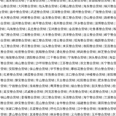
营销
|
浦东整合营销
|
宁波整合营销
|
三明整合营销
|
淮北整合营销
|
景德镇整合营销
|
青
唐山整合营销
|
大同整合营销
|
包头整合营销
|
石嘴山整合营销
|
海东整合营销
|
铜川整
合营销
|
扬中整合营销
|
武进整合营销
|
滨湖整合营销
|
通州整合营销
|
广陵整合营销
|
|
长兴整合营销
|
柯桥整合营销
|
金东整合营销
|
衢江整合营销
|
岱山整合营销
|
路桥整
整合营销
|
温州整合营销
|
南平整合营销
|
亳州整合营销
|
萍乡整合营销
|
淄博整合营销
|
营销
|
乌海整合营销
|
吴忠整合营销
|
宝鸡整合营销
|
金昌整合营销
|
吐鲁番整合营销
|
|
海门整合营销
|
江都整合营销
|
大丰整合营销
|
洪泽整合营销
|
连云整合营销
|
睢宁整
整合营销
|
嵊泗整合营销
|
椒江整合营销
|
缙云整合营销
|
瑶海整合营销
|
槐荫整合营销
|
|
九江整合营销
|
枣庄整合营销
|
汕头整合营销
|
来宾整合营销
|
衡阳整合营销
|
宜昌整
银整合营销
|
哈密整合营销
|
抚顺整合营销
|
通化整合营销
|
鹤岗整合营销
|
林芝整合营
营销
|
海陵整合营销
|
泗阳整合营销
|
江干整合营销
|
宁海整合营销
|
洞头整合营销
|
海盐
河整合营销
|
南山整合营销
|
沙坪坝整合营销
|
江苏整合营销
|
崇文整合营销
|
长宁整合
合营销
|
安阳整合营销
|
保山整合营销
|
毕节整合营销
|
攀枝花整合营销
|
邢台整合营销
|
销
|
红桥整合营销
|
栖霞整合营销
|
常熟整合营销
|
京口整合营销
|
钟楼整合营销
|
射阳
浔整合营销
|
磐安整合营销
|
常山整合营销
|
天台整合营销
|
松阳整合营销
|
肥东整合营
合营销
|
宁德整合营销
|
淮南整合营销
|
鹰潭整合营销
|
烟台整合营销
|
韶关整合营销
|
梧
销
|
延安整合营销
|
武威整合营销
|
阿克苏整合营销
|
丹东整合营销
|
松原整合营销
|
大
|
铜山整合营销
|
姜堰整合营销
|
滨江整合营销
|
乐清整合营销
|
海宁整合营销
|
兰溪整
阳整合营销
|
静安整合营销
|
昆山整合营销
|
金华整合营销
|
福建整合营销
|
莆田整合营
营销
|
张家口整合营销
|
吕梁整合营销
|
呼伦贝尔整合营销
|
汉中整合营销
|
张掖整合营
合营销
|
萧山整合营销
|
龙港整合营销
|
桐乡整合营销
|
义乌整合营销
|
玉环整合营销
|
庆