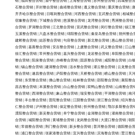
销
|
福田整合营销
|
渝中整合营销
|
上海整合营销
|
苏州整合营销
|
西城整合
石整合营销
|
开封整合营销
|
曲靖整合营销
|
遵义整合营销
|
重庆整合营销
|
齐齐哈尔整合营销
|
日喀则整合营销
|
河西整合营销
|
玄武整合营销
|
相城整
宿豫整合营销
|
下城整合营销
|
慈溪整合营销
|
龙湾整合营销
|
秀洲整合营销
合营销
|
罗湖整合营销
|
江北整合营销
|
宣武整合营销
|
闵行整合营销
|
镇江
玉溪整合营销
|
六盘水整合营销
|
绵阳整合营销
|
秦皇岛整合营销
|
朔州整合
建邺整合营销
|
姑苏整合营销
|
句容整合营销
|
新北整合营销
|
惠山整合营销
合营销
|
嘉善整合营销
|
安吉整合营销
|
上虞整合营销
|
武义整合营销
|
江山
徐汇整合营销
|
常州整合营销
|
嘉兴整合营销
|
龙岩整合营销
|
阜阳整合营销
整合营销
|
阳泉整合营销
|
赤峰整合营销
|
固原整合营销
|
咸阳整合营销
|
白
销
|
锡山整合营销
|
建湖整合营销
|
涟水整合营销
|
灌云整合营销
|
云龙整合
整合营销
|
遂昌整合营销
|
庐阳整合营销
|
天桥整合营销
|
崂山整合营销
|
天
营销
|
东营整合营销
|
佛山整合营销
|
桂林整合营销
|
邵阳整合营销
|
襄阳整
昌吉整合营销
|
本溪整合营销
|
白山整合营销
|
双鸭山整合营销
|
山南整合营
整合营销
|
西湖整合营销
|
象山整合营销
|
瑞安整合营销
|
平湖整合营销
|
南
营销
|
丰台整合营销
|
普陀整合营销
|
江阴整合营销
|
浙江整合营销
|
绍兴整
仁整合营销
|
泸州整合营销
|
保定整合营销
|
忻州整合营销
|
鄂尔多斯整合营
溧阳整合营销
|
新吴整合营销
|
阜宁整合营销
|
金湖整合营销
|
灌南整合营销
合营销
|
城阳整合营销
|
黄埔整合营销
|
龙岗整合营销
|
大渡口整合营销
|
朝
销
|
常德整合营销
|
荆门整合营销
|
新乡整合营销
|
普洱整合营销
|
德阳整合
销
|
浦口整合营销
|
张家港整合营销
|
宜兴整合营销
|
滨海整合营销
|
贾汪整