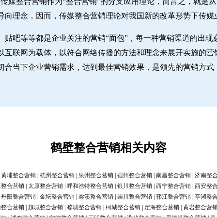
传媒整合营销作为“整合营销”的分支应用理论，简言之，就是从“
导向理念，因而，传媒整合营销理论对我国新的改革形势下传媒
、贴吧等等都是企业关注的营销“面包”，每一种营销渠道的出现
。以互联网为载体，以符合网络传播的方法和理念来展开实施的营
切合当下企业营销需求，达到最佳营销效果，是领先的营销方式
鹤壁整合营销相关内容
|
黄埔整合营销
|
杭州整合营销
|
泉州整合营销
|
宿州整合营销
|
南昌整合营销
|
济南整
庄整合营销
|
太原整合营销
|
呼和浩特整合营销
|
银川整合营销
|
西宁整合营销
|
西安整
|
丹阳整合营销
|
金坛整合营销
|
梁溪整合营销
|
崇川整合营销
|
邗江整合营销
|
亭湖整
清整合营销
|
越城整合营销
|
婺城整合营销
|
柯城整合营销
|
定海整合营销
|
黄岩整合营