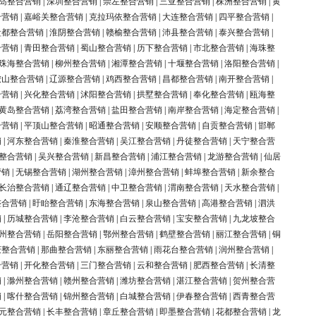
岛整合营销
|
深圳整合营销
|
崇左整合营销
|
三亚整合营销
|
株洲整合营销
|
黄
合营销
|
嘉峪关整合营销
|
克拉玛依整合营销
|
大连整合营销
|
四平整合营销
|
盐都整合营销
|
淮阴整合营销
|
赣榆整合营销
|
沛县整合营销
|
泰兴整合营销
|
合营销
|
青田整合营销
|
蜀山整合营销
|
历下整合营销
|
市北整合营销
|
海珠整
珠海整合营销
|
柳州整合营销
|
湘潭整合营销
|
十堰整合营销
|
洛阳整合营销
|
鞍山整合营销
|
辽源整合营销
|
鸡西整合营销
|
昌都整合营销
|
南开整合营销
|
合营销
|
兴化整合营销
|
沭阳整合营销
|
拱墅整合营销
|
奉化整合营销
|
瓯海整
黄岛整合营销
|
荔湾整合营销
|
盐田整合营销
|
南岸整合营销
|
海定整合营销
|
合营销
|
平顶山整合营销
|
昭通整合营销
|
安顺整合营销
|
自贡整合营销
|
邯郸
销
|
河东整合营销
|
秦淮整合营销
|
吴江整合营销
|
丹徒整合营销
|
天宁整合营
整合营销
|
吴兴整合营销
|
新昌整合营销
|
浦江整合营销
|
龙游整合营销
|
仙居
营销
|
无锡整合营销
|
湖州整合营销
|
漳州整合营销
|
蚌埠整合营销
|
新余整合
长治整合营销
|
通辽整合营销
|
中卫整合营销
|
渭南整合营销
|
天水整合营销
|
整合营销
|
盱眙整合营销
|
东海整合营销
|
泉山整合营销
|
高港整合营销
|
泗洪
销
|
历城整合营销
|
李沧整合营销
|
白云整合营销
|
宝安整合营销
|
九龙坡整合
州整合营销
|
岳阳整合营销
|
鄂州整合营销
|
鹤壁整合营销
|
丽江整合营销
|
铜
庆整合营销
|
那曲整合营销
|
东丽整合营销
|
雨花台整合营销
|
润州整合营销
|
合营销
|
开化整合营销
|
三门整合营销
|
云和整合营销
|
肥西整合营销
|
长清整
销
|
滁州整合营销
|
赣州整合营销
|
潍坊整合营销
|
湛江整合营销
|
贺州整合营
销
|
喀什整合营销
|
锦州整合营销
|
白城整合营销
|
伊春整合营销
|
西青整合营
元整合营销
|
长丰整合营销
|
章丘整合营销
|
即墨整合营销
|
花都整合营销
|
龙